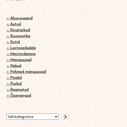
Aksessuaarid
Autod
Kirjatarbed
Kosmeetika
Kotid
Lasteaedadele
Meisterdamine
Mänguasjad
Nukud
Pehmed mänguasjad
Pinalid
Pusled
Raamatud
Õuemängud
Vali
kategooria