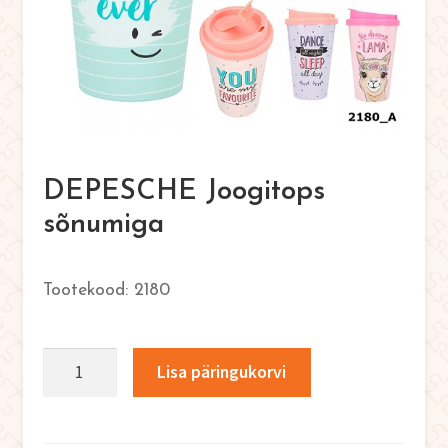
English
0
DEPESCHE Joogitops
sõnumiga
2180
DEPESCHE
Lisa päringukorvi
Joogitops
sõnumiga
kogus