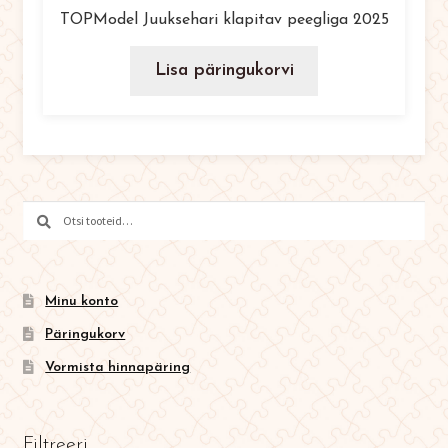
TOPModel Juuksehari klapitav peegliga 2025
Lisa päringukorvi
Otsi
Otsi:
Minu konto
Päringukorv
Vormista hinnapäring
Filtreeri