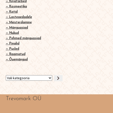
Kirjatarbed
Kosmeetika
Kotid
Lasteaedadele
Meisterdamine
Mänguasjad
Nukud
Pehmed mänguasjad
Pinalid
Pusled
Raamatud
Õuemängud
Vali
kategooria
Trevomark OÜ