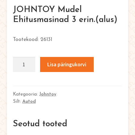
English
JOHNTOY Mudel
0
Ehitusmasinad 3 erin.(alus)
26131
JOHNTOY
Lisa päringukorvi
Mudel
Ehitusmasinad
3
erin.
Kategooria:
Johntoy
Silt:
Autod
(alus)
kogus
Seotud tooted