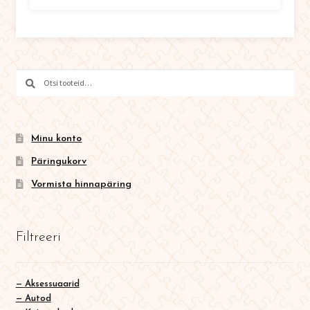
Otsi
Otsi:
Minu konto
Päringukorv
Vormista hinnapäring
Filtreeri
Aksessuaarid
Autod