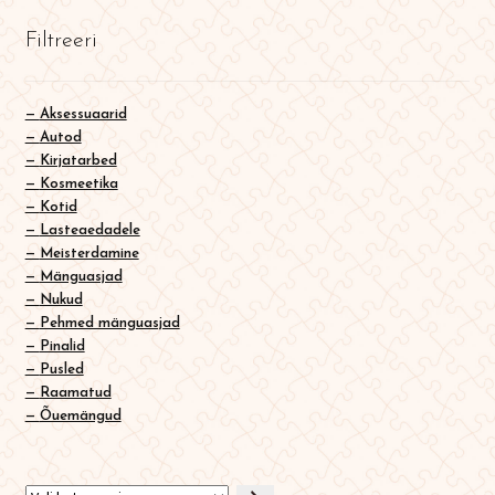
English
Filtreeri
0
Aksessuaarid
Autod
Kirjatarbed
Kosmeetika
Kotid
Lasteaedadele
Meisterdamine
Mänguasjad
Nukud
Pehmed mänguasjad
Pinalid
Pusled
Raamatud
Õuemängud