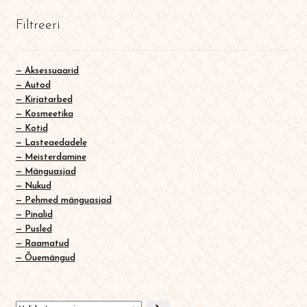
English
Filtreeri
0
Aksessuaarid
Autod
Kirjatarbed
Kosmeetika
Kotid
Lasteaedadele
Meisterdamine
Mänguasjad
Nukud
Pehmed mänguasjad
Pinalid
Pusled
Raamatud
Õuemängud