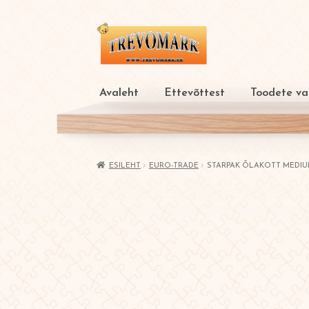
Liigu
Liigu
navigeerimisele
sisu
juurde
Avaleht
Ettevõttest
Toodete val
ESILEHT
EURO-TRADE
STARPAK ÕLAKOTT MEDIU