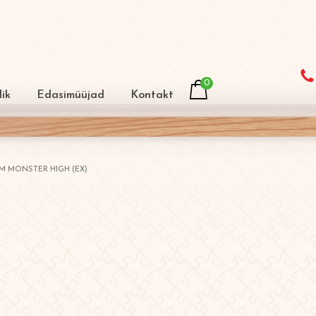
0
ik
Edasimüüjad
Kontakt
M MONSTER HIGH (EX)