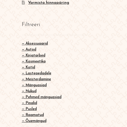
Vormista hinnapäring
Filtreeri
Aksessuaarid
Autod
Kirjatarbed
Kosmeetika
Kotid
Lasteaedadele
Meisterdamine
Mänguasjad
Nukud
Pehmed mänguasjad
Pinalid
Pusled
Raamatud
Õuemängud