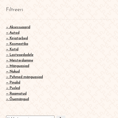
English
Filtreeri
0
Aksessuaarid
Autod
Kirjatarbed
Kosmeetika
Kotid
Lasteaedadele
Meisterdamine
Mänguasjad
Nukud
Pehmed mänguasjad
Pinalid
Pusled
Raamatud
Õuemängud