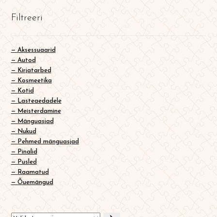
English
Filtreeri
0
Aksessuaarid
Autod
Kirjatarbed
Kosmeetika
Kotid
Lasteaedadele
Meisterdamine
Mänguasjad
Nukud
Pehmed mänguasjad
Pinalid
Pusled
Raamatud
Õuemängud