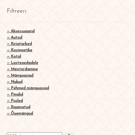
English
Filtreeri
0
Aksessuaarid
Autod
Kirjatarbed
Kosmeetika
Kotid
Lasteaedadele
Meisterdamine
Mänguasjad
Nukud
Pehmed mänguasjad
Pinalid
Pusled
Raamatud
Õuemängud