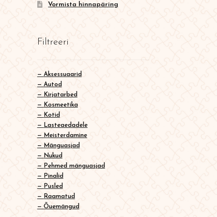
Vormista hinnapäring
Filtreeri
Aksessuaarid
Autod
Kirjatarbed
Kosmeetika
Kotid
Lasteaedadele
Meisterdamine
Mänguasjad
Nukud
Pehmed mänguasjad
Pinalid
Pusled
Raamatud
Õuemängud