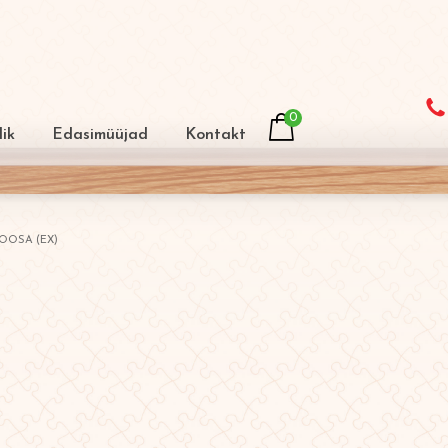
0
ik
Edasimüüjad
Kontakt
OOSA (EX)