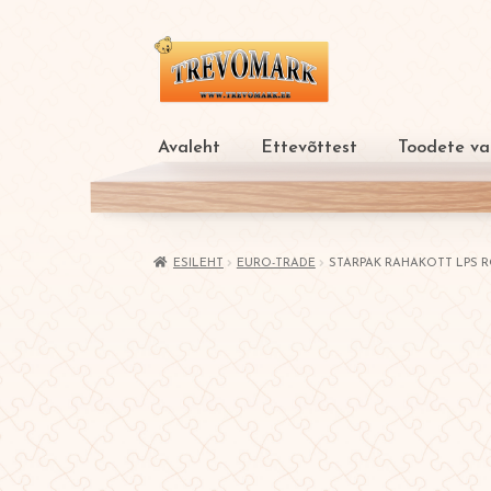
Liigu
Liigu
navigeerimisele
sisu
juurde
Avaleht
Ettevõttest
Toodete val
ESILEHT
EURO-TRADE
STARPAK RAHAKOTT LPS R